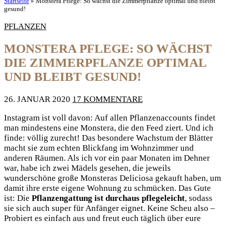
Startseite
»
Monstera Pflege: So wächst die Zimmerpflanze optimal und bleibt
gesund!
PFLANZEN
MONSTERA PFLEGE: SO WÄCHST
DIE ZIMMERPFLANZE OPTIMAL
UND BLEIBT GESUND!
26. JANUAR 2020
17 KOMMENTARE
Instagram ist voll davon: Auf allen Pflanzenaccounts findet
man mindestens eine Monstera, die den Feed ziert. Und ich
finde: völlig zurecht! Das besondere Wachstum der Blätter
macht sie zum echten Blickfang im Wohnzimmer und
anderen Räumen. Als ich vor ein paar Monaten im Dehner
war, habe ich zwei Mädels gesehen, die jeweils
wunderschöne große Monsteras Deliciosa gekauft haben, um
damit ihre erste eigene Wohnung zu schmücken. Das Gute
ist: Die
Pflanzengattung ist durchaus pflegeleicht
, sodass
sie sich auch super für Anfänger eignet. Keine Scheu also –
Probiert es einfach aus und freut euch täglich über eure