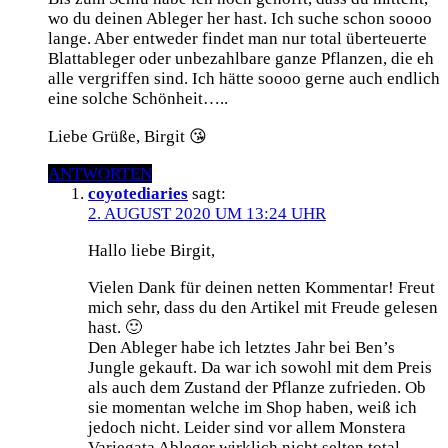
wo du deinen Ableger her hast. Ich suche schon soooo
lange. Aber entweder findet man nur total überteuerte
Blattableger oder unbezahlbare ganze Pflanzen, die eh
alle vergriffen sind. Ich hätte soooo gerne auch endlich
eine solche Schönheit…..
Liebe Grüße, Birgit 😘
ANTWORTEN
coyotediaries
sagt:
2. AUGUST 2020 UM 13:24 UHR
Hallo liebe Birgit,
Vielen Dank für deinen netten Kommentar! Freut
mich sehr, dass du den Artikel mit Freude gelesen
hast. 🙂
Den Ableger habe ich letztes Jahr bei Ben’s
Jungle gekauft. Da war ich sowohl mit dem Preis
als auch dem Zustand der Pflanze zufrieden. Ob
sie momentan welche im Shop haben, weiß ich
jedoch nicht. Leider sind vor allem Monstera
Variegata Ableger wirklich nicht selten total