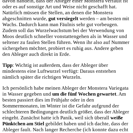
davon handeln, dass der Ableger einer Monstera verfault ist
oder es auf sonstige Art und Weise nicht geschafft hat.
Natürlich müssen die Stellen, an denen die Monstera
abgeschnitten wurde,
gut versiegelt
werden – am besten mit
Wachs. Dadurch kann man Fäulnis sehr gut vorbeugen.
Zudem soll das Wurzelwachstum bei der Verwendung von
Moos deutlich schneller vonstattengehen als in Wasser und
seltener zu faulen Stellen führen. Wenn ihr also auf Nummer
sichergehen möchtet, probiert es ruhig aus. Andere geben
den Ableger auch direkt in Erde.
Tipp
: Wichtig ist außerdem, dass der Ableger über
mindestens eine Luftwurzel verfügt: Daraus entstehen
nämlich später die richtigen Wurzeln.
Ich persönlich habe meinen Ableger der Monstera Variegata
in Wasser gegeben und
um die fünf Wochen gewartet
. Am
besten passiert dies im Frühjahr oder in den
Sommermonaten, im Winter ist die Gefahr aufgrund der
schlechteren Bedingungen deutlich größer, dass der Ableger
eingeht. Zunächst hatte ich Panik, weil sich überall
weiße
Pünktchen am Stiel
gebildet haben und ich dachte, dass der
Ableger fault. Nach langer Recherche (ich konnte dazu echt