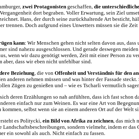
Hamburger,
zwei Protagonisten
geschaffen,
die unterschiedlich
 Vergangenheit dort begraben. Voller Erwartung, sein Ziel umsetz
ichnet. Hans, der durch seine zurückhaltende Art besticht, hält
er trennen. Doch aufgrund eines Unwetters müssen sie die Zei
trügen kann
: Wir Menschen gehen nicht selten davon aus, dass 
ümer sind nahezu ausgeschlossen. Und gerade deswegen meiden 
us, wenn wir dazu genötigt werden, Zeit mit einer Person zu ve
 aber, dass wir eben nicht unfehlbar sind.
ndere Beziehung
, die von
Offenheit und Verständnis für den a
 den anderen nehmen müssen und was hinter der Fassade steckt. 
 vollen Zügen zu genießen und – wie es Tscharli vermutlich sa
 sich deren Erzählungen so nah anfühlten, dass ich fast schon d
nderen einfach nur zum Weinen. Es war eine Art von Begegnung,
kommen, selbst wenn sie an einem anderen Ort auf der Welt sin
steht es Politycki,
ein Bild von Afrika zu zeichnen
, das mich 
e Landschaftsbeschreibungen, sondern vielmehr, indem er das Gef
mer ein sowohl als auch. Nicht einfach zu fassen.