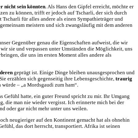
er nicht sein könnten
. Als Hans den Gipfel erreicht, möchte er
en zu können, trifft er jedoch auf Tscharli, der sich durch
 Tscharli für alles andere als einen Sympathieträger und
t gemeinsam meistern und sich zwangsläufig mit dem anderen
unser Gegenüber genau die Eigenschaften aufweist, die wir
wir sie und verpassen unter Umständen die Möglichkeit, uns
rbringen, die uns im ersten Moment alles andere als
nderen
geprägt ist. Einige Dinge bleiben unausgesprochen und
Sie erzählen sich gegenseitig ihre Lebensgeschichte,
traurig
gen würde – „a Mordsgaudi zum ham“.
as Gefühl hatte, ein guter Freund spricht zu mir. Ihr Umgang
 die man nie wieder vergisst. Ich erinnerte mich bei der
d oder gar nicht mehr unter uns weilen.
noch neugieriger auf den Kontinent gemacht hat als ohnehin
ühl, das dort herrscht, transportiert. Afrika ist seinen