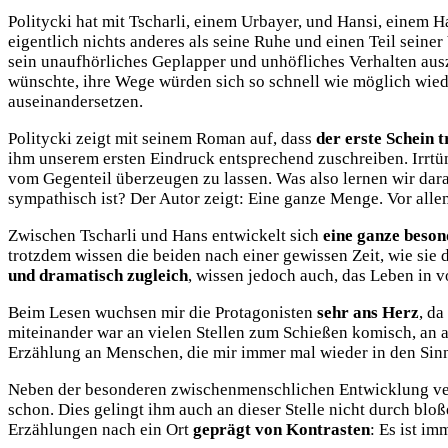
Politycki hat mit Tscharli, einem Urbayer, und Hansi, einem 
eigentlich nichts anderes als seine Ruhe und einen Teil seiner
sein unaufhörliches Geplapper und unhöfliches Verhalten ausze
wünschte, ihre Wege würden sich so schnell wie möglich wied
auseinandersetzen.
Politycki zeigt mit seinem Roman auf, dass
der erste Schein 
ihm unserem ersten Eindruck entsprechend zuschreiben. Irrt
vom Gegenteil überzeugen zu lassen. Was also lernen wir dara
sympathisch ist? Der Autor zeigt: Eine ganze Menge. Vor allem
Zwischen Tscharli und Hans entwickelt sich
eine ganze beso
trotzdem wissen die beiden nach einer gewissen Zeit, wie sie
und dramatisch zugleich
, wissen jedoch auch, das Leben in
Beim Lesen wuchsen mir die Protagonisten
sehr ans Herz
, da
miteinander war an vielen Stellen zum Schießen komisch, an a
Erzählung an Menschen, die mir immer mal wieder in den Sinn 
Neben der besonderen zwischenmenschlichen Entwicklung ver
schon. Dies gelingt ihm auch an dieser Stelle nicht durch bloß
Erzählungen nach ein Ort
geprägt von Kontrasten
: Es ist im