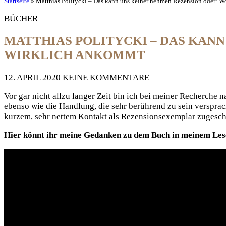
Startseite
»
Matthias Politycki – Das kann uns keiner nehmen Rezension oder: W
BÜCHER
MATTHIAS POLITYCKI – DAS KAN
WIRKLICH ANKOMMT
12. APRIL 2020
KEINE KOMMENTARE
Vor gar nicht allzu langer Zeit bin ich bei meiner Recherch
ebenso wie die Handlung, die sehr berührend zu sein versprac
kurzem, sehr nettem Kontakt als Rezensionsexemplar zugesc
Hier könnt ihr meine Gedanken zu dem Buch in meinem Le