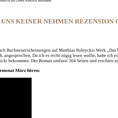
orauf es im Leben wirklich ankommt
N UNS KEINER NEHMEN REZENSION 
e nach Buchneuerscheinungen auf Matthias Polityckis Werk „Das
h, angesprochen. Da ich es recht zügig lesen wollte, habe ich e
hickt bekommen. Der Roman umfasst 304 Seiten und erschien a
semonat März hören: