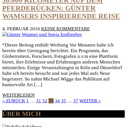
30.000 KILOMETER AUF DEM
PFERDERÜCKEN: GÜNTER
WAMSERS INSPIRIERENDE REISE
4. FEBRUAR 2016
KEINE KOMMENTARE
*Dieser Beitrag enthält Werbung Vor Monaten habe ich
bereits über Grenzgang berichtet. Ein Programm, das
Globetrottern, Forschern, Fotografen u.v.m eine Plattform
bietet, ihre Erlebnisse und Erfahrungen anderen Menschen
mitzuteilen. Einige Veranstaltungen in Köln und Düsseldorf
habe ich bereits besucht und war jedes Mal aufs Neue
begeistert: So nahm Michael Wigge das Publikum auf
humorvolle Art […]
WEITERLESEN
« ZURÜCK
1
…
31
32
33
34
35
…
37
WEITER »
ÜBER MICH