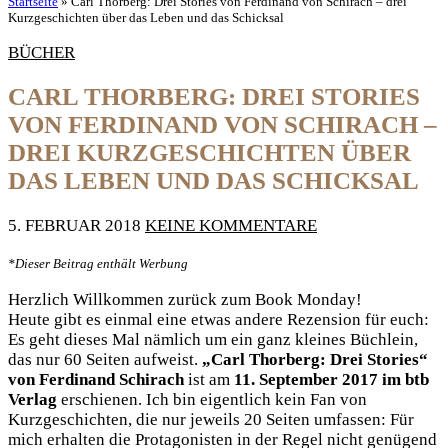
Startseite
»
Carl Thorberg: Drei Stories von Ferdinand von Schirach – drei
Kurzgeschichten über das Leben und das Schicksal
BÜCHER
CARL THORBERG: DREI STORIES
VON FERDINAND VON SCHIRACH –
DREI KURZGESCHICHTEN ÜBER
DAS LEBEN UND DAS SCHICKSAL
5. FEBRUAR 2018
KEINE KOMMENTARE
*Dieser Beitrag enthält Werbung
Herzlich Willkommen zurück zum Book Monday!
Heute gibt es einmal eine etwas andere Rezension für euch:
Es geht dieses Mal nämlich um ein ganz kleines Büchlein,
das nur 60 Seiten aufweist.
„Carl Thorberg: Drei Stories“
von Ferdinand Schirach
ist am
11. September 2017 im btb
Verlag
erschienen. Ich bin eigentlich kein Fan von
Kurzgeschichten, die nur jeweils 20 Seiten umfassen: Für
mich erhalten die Protagonisten in der Regel nicht genügend