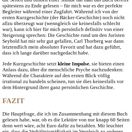
spätestens zu Ende gelesen – für mich war es der perfekte
Begleiter während einer Zugfahrt. Während ich von der
ersten Kurzgeschichte (der Bäcker-Geschichte) noch nicht
allzu überzeugt war (wenngleich sie keinesfalls schlecht
war), kann ich hier für mich persönlich definitiv von einer
Steigerung sprechen: Die Geschichte rund um den Juristen
Seybold hat mir sehr gut gefallen, Carl Thorberg war dann
letztendlich mein absoluter Favorit und hat dazu geführt,
dass ich lange darüber nachgedacht habe.
Jede Kurzgeschichte setzt
kleine Impulse
, sie bieten einen
Anlass dazu, über die menschliche Psyche nachzudenken:
Während die Charaktere auf den ersten Blick völlig
irrational zu handeln scheinen, tun sie dies keinesfalls vor
dem Hintergrund ihrer ganz persönlichen Geschichte.
FAZIT
Die Hauptfrage, die ich im Zusammenhang mit diesem Buch
gelesen habe, war, ob es die Lektüre von nur knapp 60 Seiten
denn wert wäre, acht Euro dafür zu bezahlen. Mir leuchtet
ein, dass die Verhältnismäßigkeit im Vergleich zu anderen