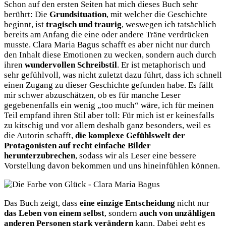
Schon auf den ersten Seiten hat mich dieses Buch sehr
berührt: Die
Grundsituation
, mit welcher die Geschichte
beginnt, ist
tragisch und traurig
, weswegen ich tatsächlich
bereits am Anfang die eine oder andere Träne verdrücken
musste. Clara Maria Bagus schafft es aber nicht nur durch
den Inhalt diese Emotionen zu wecken, sondern auch durch
ihren
wundervollen Schreibstil
. Er ist metaphorisch und
sehr gefühlvoll, was nicht zuletzt dazu führt, dass ich schnell
einen Zugang zu dieser Geschichte gefunden habe. Es fällt
mir schwer abzuschätzen, ob es für manche Leser
gegebenenfalls ein wenig „too much“ wäre, ich für meinen
Teil empfand ihren Stil aber toll: Für mich ist er keinesfalls
zu kitschig und vor allem deshalb ganz besonders, weil es
die Autorin schafft,
die komplexe Gefühlswelt der
Protagonisten auf recht einfache Bilder
herunterzubrechen
, sodass wir als Leser eine bessere
Vorstellung davon bekommen und uns hineinfühlen können.
Das Buch zeigt, dass
eine einzige Entscheidung
nicht nur
das Leben von einem selbst
, sondern
auch von unzähligen
anderen Personen stark verändern
kann. Dabei geht es