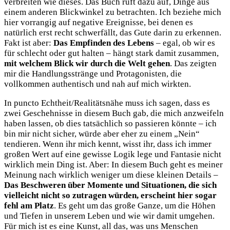
verbreiten wie dieses. Das Buch ruft dazu auf, Dinge aus
einem anderen Blickwinkel zu betrachten. Ich beziehe mich
hier vorrangig auf negative Ereignisse, bei denen es
natürlich erst recht schwerfällt, das Gute darin zu erkennen.
Fakt ist aber:
Das Empfinden des Lebens
– egal, ob wir es
für schlecht oder gut halten – hängt stark damit zusammen,
mit welchem Blick wir durch die Welt gehen
. Das zeigten
mir die Handlungsstränge und Protagonisten, die
vollkommen authentisch und nah auf mich wirkten.
In puncto Echtheit/Realitätsnähe muss ich sagen, dass es
zwei Geschehnisse in diesem Buch gab, die mich anzweifeln
haben lassen, ob dies tatsächlich so passieren könnte – ich
bin mir nicht sicher, würde aber eher zu einem „Nein“
tendieren. Wenn ihr mich kennt, wisst ihr, dass ich immer
großen Wert auf eine gewisse Logik lege und Fantasie nicht
wirklich mein Ding ist. Aber: In diesem Buch geht es meiner
Meinung nach wirklich weniger um diese kleinen Details –
Das Beschweren über Momente und Situationen, die sich
vielleicht nicht so zutragen würden, erscheint hier sogar
fehl am Platz
. Es geht um das große Ganze, um die Höhen
und Tiefen in unserem Leben und wie wir damit umgehen.
Für mich ist es eine Kunst, all das, was uns Menschen