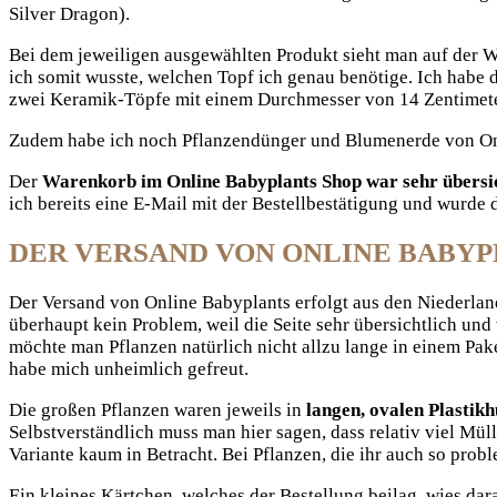
Silver Dragon).
Bei dem jeweiligen ausgewählten Produkt sieht man auf der 
ich somit wusste, welchen Topf ich genau benötige. Ich habe
zwei Keramik-Töpfe mit einem Durchmesser von 14 Zentimeter
Zudem habe ich noch Pflanzendünger und Blumenerde von Onl
Der
Warenkorb im Online Babyplants Shop war sehr übersich
ich bereits eine E-Mail mit der Bestellbestätigung und wurde
DER VERSAND VON ONLINE BABY
Der Versand von Online Babyplants erfolgt aus den Niederland
überhaupt kein Problem, weil die Seite sehr übersichtlich und
möchte man Pflanzen natürlich nicht allzu lange in einem Pa
habe mich unheimlich gefreut.
Die großen Pflanzen waren jeweils in
langen, ovalen Plastikh
Selbstverständlich muss man hier sagen, dass relativ viel Mül
Variante kaum in Betracht. Bei Pflanzen, die ihr auch so pr
Ein kleines Kärtchen, welches der Bestellung beilag, wies dar