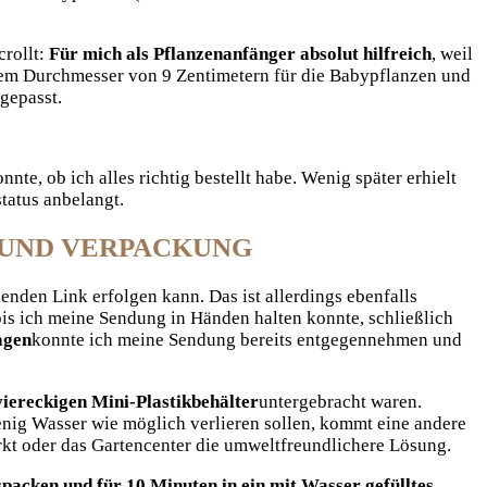
crollt:
Für mich als Pflanzenanfänger absolut hilfreich
, weil
inem Durchmesser von 9 Zentimetern für die Babypflanzen und
 gepasst.
te, ob ich alles richtig bestellt habe. Wenig später erhielt
status anbelangt.
 UND VERPACKUNG
nden Link erfolgen kann. Das ist allerdings ebenfalls
 bis ich meine Sendung in Händen halten konnte, schließlich
agen
konnte ich meine Sendung bereits entgegennehmen und
viereckigen Mini-Plastikbehälter
untergebracht waren.
wenig Wasser wie möglich verlieren sollen, kommt eine andere
rkt oder das Gartencenter die umweltfreundlichere Lösung.
spacken und für 10 Minuten in ein mit Wasser gefülltes