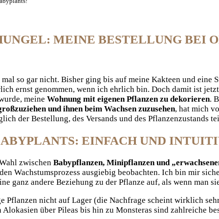
abyplants!
UNGEL: MEINE BESTELLUNG BEI O
l so gar nicht. Bisher ging bis auf meine Kakteen und eine Su
rlich ernst genommen, wenn ich ehrlich bin. Doch damit ist je
 wurde, meine
Wohnung mit eigenen Pflanzen zu dekorieren
. 
großzuziehen und ihnen beim Wachsen zuzusehen
, hat mich v
ich der Bestellung, des Versands und des Pflanzenzustands teil
ABYPLANTS: EINFACH UND INTUITI
e Wahl zwischen
Babypflanzen, Minipflanzen und „erwachsene
r den Wachstumsprozess ausgiebig beobachten. Ich bin mir sich
eine ganz andere Beziehung zu der Pflanze auf, als wenn man si
ge Pflanzen nicht auf Lager (die Nachfrage scheint wirklich seh
n Alokasien über Pileas bis hin zu Monsteras sind zahlreiche be