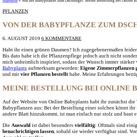
Startseite
»
Von der Babypflanze zum Dschungel: Meine Bestellung bei Online B
PFLANZEN
VON DER BABYPFLANZE ZUM DSCH
6. AUGUST 2019
6 KOMMENTARE
Habt ihr einen grünen Daumen? Ich zugegebenermaßen leider ma
Bis dato habe ich die Pflanzenpflege jedoch auch nicht sonde
mich unheimlich inspiriert, sodass der Wunsch immer stärker
Babyplants
aufmerksam geworden:
Eigene Zimmerpflanzen 
und mir
vier Pflanzen bestellt
habe. Meine Erfahrungen bezügl
MEINE BESTELLUNG BEI ONLINE B
Auf der Website von Online Babyplants habt ihr zunächst di
Babypflanzen aus: Bei der Bestellung einer solchen könnt ih
andere Blatt hinzukommt, ist man einfach nur stolz und baut 
Die
Auswahl
ist dabei besonders
vielfältig
: Oftmals sind eini
benachrichtigen lassen
, sobald sie wieder verfügbar sind. Vo