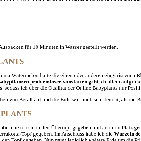
Auspacken für 10 Minuten in Wasser gestellt werden.
LANTS
omia Watermelon hatte die einen oder anderen eingerissenen Blät
abypflanzen problemloser vonstatten geht
, da allein aufgru
s
, sodass ich über die Qualität der Online Babyplants nur Posit
chen von Befall auf und die Erde war noch sehr feucht, als die B
YPLANTS
, ehe ich sie in den Übertopf gegeben und an ihren Platz gest
Terrakotta-Topf gegeben. Im Anschluss habe ich die
Wurzeln der
 den Topf gegeben. Nun muss lediglich weitere Erde um die Pfla