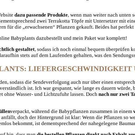
Website
dazu passende Produkte
, wenn man weiter nach unten s
 dementsprechend zwei Terrakotta Töpfe mit Untersetzer mit e
n für die „erwachsenen“ Pflanzen gekauft. Beides hat perfekt
ine Babyplants dazubestellt und mein Paket war komplett!
tlich gestaltet
, sodass ich noch einmal bequem überprüfen konn
 daraufhin stets auf dem Laufenden gehalten, was den Sendungs
PLANTS: LIEFERGESCHWINDIGKEIT
en, sodass die Sendeverfolgung auch nur über einen entspreche
 verständlich ist. Ich war gespannt, wie lange es dauern würde,
ket ohne Wasser- und Lichtzufuhr lassen. Doch
nach nur zwei T
üllen
verpackt, während die Babypflanzen zusammen in einem
l anfällt, doch der Hintergrund ist klar: Wenn die Pflanzen so 
oblemlos bekommt, ist dementsprechend der nahegelegene Bauma
auf hin, dass man
die bestellen Pflanzen direkt nach Erhalt au