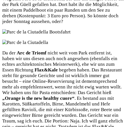
der Park Güell gefallen hat. Dort habt ihr die Möglichkeit,
mit einem Paddelboot ein paar Runden um den See zu
drehen (Kostenpunkt: 3 Euro pro Person). So könnte doch
jeder Sonntag aussehen, oder?
Da der
Arc de Triomf
nicht weit vom Park entfernt ist,
haben wir uns diesen auch noch angesehen (ebenfalls ein
echtes architektonisches Meisterwerk), ehe wir uns zum
Essen Richtung
Flax&Kale
begeben haben. Das Restaurant
steht für gesunde Gerichte und ist wirklich immer gut
besucht – eine Online-Reservierung ist dementsprechend
mehr als empfehlenswert, wenn ihr nicht ewig warten wollt.
Wir haben uns für Pasta entschieden: Das Gericht hieß
„Orange is the new healthy cuore“
. Es bestand aus mit
Karotten, Süßkartoffeln, Birne, Mandelmehl und Hefe
gefüllten Ravioli, die mit einer Kürbissoße, roter Beete und
eingeweichter Birne gereicht wurden. Das Gericht war ein
Traum, sag ich euch. Die Portion: Naja. Ich will ganz ehrlich
sein – gereicht hat es nicht. Trotzdem ist das Flax&Kale