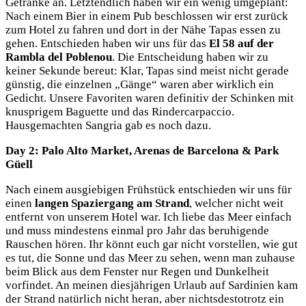
Getränke an. Letztendlich haben wir ein wenig umgeplant:
Nach einem Bier in einem Pub beschlossen wir erst zurück
zum Hotel zu fahren und dort in der Nähe Tapas essen zu
gehen. Entschieden haben wir uns für das
El 58 auf der
Rambla del Poblenou
. Die Entscheidung haben wir zu
keiner Sekunde bereut: Klar, Tapas sind meist nicht gerade
günstig, die einzelnen „Gänge“ waren aber wirklich ein
Gedicht. Unsere Favoriten waren definitiv der Schinken mit
knusprigem Baguette und das Rindercarpaccio.
Hausgemachten Sangria gab es noch dazu.
Day 2: Palo Alto Market, Arenas de Barcelona & Park
Güell
Nach einem ausgiebigen Frühstück entschieden wir uns für
einen
langen Spaziergang am Strand
, welcher nicht weit
entfernt von unserem Hotel war. Ich liebe das Meer einfach
und muss mindestens einmal pro Jahr das beruhigende
Rauschen hören. Ihr könnt euch gar nicht vorstellen, wie gut
es tut, die Sonne und das Meer zu sehen, wenn man zuhause
beim Blick aus dem Fenster nur Regen und Dunkelheit
vorfindet. An meinen diesjährigen Urlaub auf Sardinien kam
der Strand natürlich nicht heran, aber nichtsdestotrotz ein