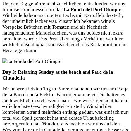
Um den Tag gebührend abzuschließen, entschieden wir uns
für unser Abendessen für das
La Fonda del Port Olímpic
.
Wir beide haben marinierten Lachs mit Kartoffeln bestellt,
der unheimlich lecker war. Zusätzlich bekamen wir als
Vorspeise Brötchen mit Tomaten und als Nachtisch
hausgemachten Mandelkuchen, was uns beides nicht extra
berechnet wurde. Das Preis-/Leistungs-Verhältnis war hier
wirklich unschlagbar, sodass ich euch das Restaurant nur ans
Herz legen kann.
Day 3: Relaxing Sunday at the beach and Parc de la
Ciutadella
Für unseren letzten Tag in Barcelona haben wir uns am Platja
de la Barceloneta Elektro-Fahrräder gemietet: Die hatten es
auch wirklich in sich, wenn man – wie wir es gemacht haben
– die höchste Geschwindigkeit einstellt. Wir sind den
kompletten Strand mehrfach entlang gedüst, was einfach nur
total viel Spaß gemacht hat und echtes Urlaubsfeeling
hervorgerufen hat. Von dort aus machten wir uns auf den
Weg zum Parc de la Ciutadella, der uns um einiges besser als