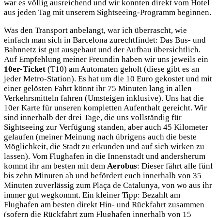
war es völlig ausreichend und wir konnten direkt vom Hotel
aus jeden Tag mit unserem Sightseeing-Programm beginnen.
Was den Transport anbelangt, war ich überrascht, wie
einfach man sich in Barcelona zurechtfindet: Das Bus- und
Bahnnetz ist gut ausgebaut und der Aufbau übersichtlich.
Auf Empfehlung meiner Freundin haben wir uns jeweils ein
10er-Ticket
(T10) am Automaten geholt (diese gibt es an
jeder Metro-Station). Es hat um die 10 Euro gekostet und mit
einer gelösten Fahrt könnt ihr 75 Minuten lang in allen
Verkehrsmitteln fahren (Umsteigen inklusive). Uns hat die
10er Karte für unseren kompletten Aufenthalt gereicht. Wir
sind innerhalb der drei Tage, die uns vollständig für
Sightseeing zur Verfügung standen, aber auch 45 Kilometer
gelaufen (meiner Meinung nach übrigens auch die beste
Möglichkeit, die Stadt zu erkunden und auf sich wirken zu
lassen). Vom Flughafen in die Innenstadt und andersherum
kommt ihr am besten mit dem
Aerobus
: Dieser fährt alle fünf
bis zehn Minuten ab und befördert euch innerhalb von 35
Minuten zuverlässig zum Plaça de Catalunya, von wo aus ihr
immer gut wegkommt. Ein kleiner Tipp: Bezahlt am
Flughafen am besten direkt Hin- und Rückfahrt zusammen
(sofern die Rückfahrt zum Flughafen innerhalb von 15