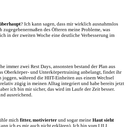
 überhaupt
? Ich kann sagen, dass mir wirklich ausnahmslos
 ich zugegebenermaßen des Öfteren meine Probleme, was
e ich in der zweiten Woche eine deutliche Verbesserung im
he immer zwei Rest Days, ansonsten bestand der Plan aus
as Oberkörper- und Unterkörpertraining anbelangt, findet ihr
en joggen, während die HIIT-Einheiten aus einem Wechsel
lativ zügig in meinen Alltag integriert und habe bereits jetzt
ber ich bin mir sicher, das wird im Laufe der Zeit besser.
ind ausreichend.
fühle mich
fitter, motivierter
und sogar meine
Haut sieht
ann ich es mir auch nicht erklären). Ich bin vom LILI