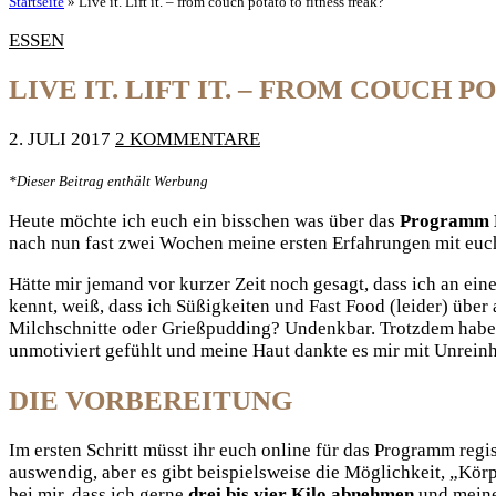
Startseite
»
Live it. Lift it. – from couch potato to fitness freak?
ESSEN
LIVE IT. LIFT IT. – FROM COUCH 
2. JULI 2017
2 KOMMENTARE
*Dieser Beitrag enthält Werbung
Heute möchte ich euch ein bisschen was über das
Programm Liv
nach nun fast zwei Wochen meine ersten Erfahrungen mit euch
Hätte mir jemand vor kurzer Zeit noch gesagt, dass ich an ei
kennt, weiß, dass ich Süßigkeiten und Fast Food (leider) über
Milchschnitte oder Grießpudding? Undenkbar. Trotzdem habe i
unmotiviert gefühlt und meine Haut dankte es mir mit Unreinh
DIE VORBEREITUNG
Im ersten Schritt müsst ihr euch online für das Programm regi
auswendig, aber es gibt beispielsweise die Möglichkeit, „Kör
bei mir, dass ich gerne
drei bis vier Kilo abnehmen
und mein