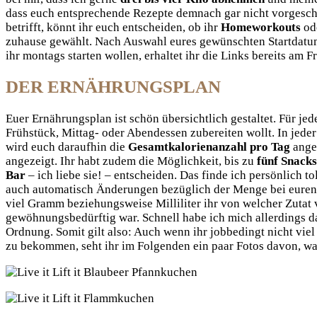
dass euch entsprechende Rezepte demnach gar nicht vorgeschla
betrifft, könnt ihr euch entscheiden, ob ihr
Homeworkouts
od
zuhause gewählt. Nach Auswahl eures gewünschten Startdatu
ihr montags starten wollen, erhaltet ihr die Links bereits am F
DER ERNÄHRUNGSPLAN
Euer Ernährungsplan ist schön übersichtlich gestaltet. Für j
Frühstück, Mittag- oder Abendessen zubereiten wollt. In jede
wird euch daraufhin die
Gesamtkalorienanzahl pro Tag
ange
angezeigt. Ihr habt zudem die Möglichkeit, bis zu
fünf Snacks
Bar
– ich liebe sie! – entscheiden. Das finde ich persönlich 
auch automatisch Änderungen bezüglich der Menge bei eure
viel Gramm beziehungsweise Milliliter ihr von welcher Zutat 
gewöhnungsbedürftig war. Schnell habe ich mich allerdings da
Ordnung. Somit gilt also: Auch wenn ihr jobbedingt nicht viel
zu bekommen, seht ihr im Folgenden ein paar Fotos davon, wa