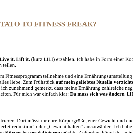
POTATO TO FITNESS FREAK?
e it. Lift it.
(kurz LILI) erzählen. Ich habe in Form einer K
 teilen.
nem Fitnessprogramm teilnehme und eine Ernährungsumstellung m
 alles liebe. Zum Frühstück
auf mein geliebtes Nutella verzicht
ch zunehmend gemerkt, dass meine Ernährung zahlreiche negati
eiten. Für mich war einfach klar:
Da muss sich was ändern
. LI
strieren. Dort müsst ihr eure Körpergröße, euer Gewicht und eue
perfettreduktion“ oder „Gewicht halten“ auszuwählen. Ich habe 
en
Körper besser definieren
möchte. Außerdem könnt ihr angebe