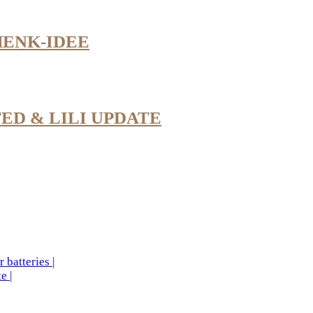
ENK-IDEE
ED & LILI UPDATE
 batteries |
e |