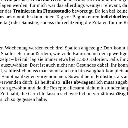
gen werden, für mich war das allerdings weniger relevant, da e
er das
Trainieren im Fitnessstudio
bevorzugt. Da ich bei keine
ms bekommt ihr dann einen Tag vor Beginn euren
individuelle
reitag oder Samstag, sodass ihr rechtzeitig die Zutaten für die 
eden Wochentag werden euch drei Spalten angezeigt: Dort könnt 
r Spalte seht ihr außerdem, wie viele Kalorien mit dem jeweili
zeigt – bei mir lag sie immer etwa bei 1.500 Kalorien. Falls ih
auszuwählen. Dort ist auch nicht nur Gesundes dabei. Ihr könn
toll, schließlich muss man somit auch nicht zwanghaft komplett
n Hauptmahlzeiten vorgenommen. Sowohl beim Frühstück als a
verwenden dürft. Es heißt also:
alles abwiegen
! Ich muss zugeb
ran gewöhnt und da die Rezepte allesamt nicht mit stundenlange
 Zeit habt, die Gerichte lassen sich wirklich in verhältnismäßi
s ich so gegessen habe.