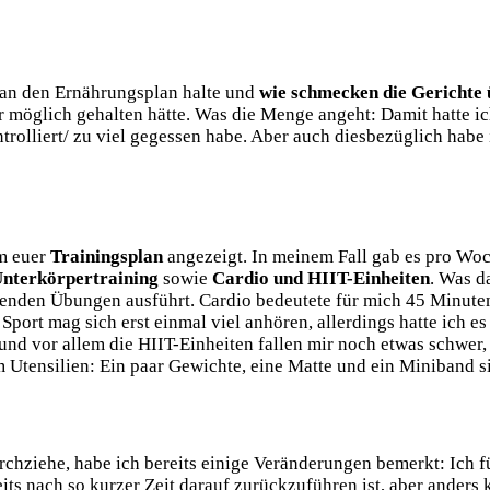
 an den Ernährungsplan halte und
wie schmecken die Gerichte
für möglich gehalten hätte. Was die Menge angeht: Damit hatte
ntrolliert/ zu viel gegessen habe. Aber auch diesbezüglich hab
em euer
Trainingsplan
angezeigt. In meinem Fall gab es pro Woc
nterkörpertraining
sowie
Cardio und HIIT-Einheiten
. Was d
echenden Übungen ausführt. Cardio bedeutete für mich 45 Minut
t mag sich erst einmal viel anhören, allerdings hatte ich es re
nd vor allem die HIIT-Einheiten fallen mir noch etwas schwer, a
 Utensilien: Ein paar Gewichte, eine Matte und ein Miniband s
chziehe, habe ich bereits einige Veränderungen bemerkt: Ich 
ts nach so kurzer Zeit darauf zurückzuführen ist, aber anders k